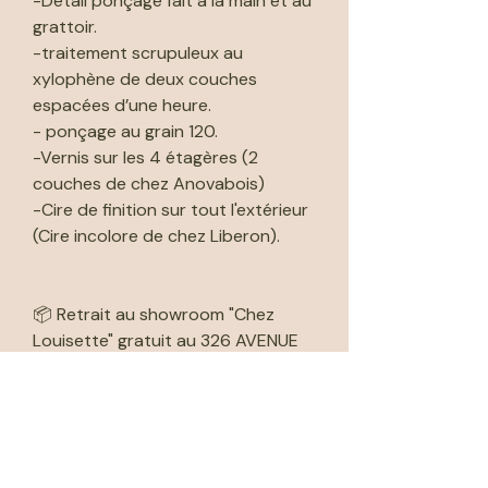
-Détail ponçage fait à la main et au
grattoir.
-traitement scrupuleux au
xylophène de deux couches
espacées d’une heure.
- ponçage au grain 120.
-Vernis sur les 4 étagères (2
couches de chez Anovabois)
-Cire de finition sur tout l'extérieur
(Cire incolore de chez Liberon).
📦 Retrait au showroom "Chez
Louisette" gratuit au 326 AVENUE
DE PARIS 79000 Niort sur les
horaires d'ouvertures (lundi et
vendredi de 12h00 à 18h30 et le
samedi de 10h00 à 18h30). Merci
de nous indiquer la date et l'heure