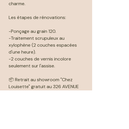
charme.
Les étapes de rénovations:
-Ponçage au grain 120.
-Traitement scrupuleux au
xylophène (2 couches espacées
d'une heure).
-2 couches de vernis incolore
seulement sur l'assise.
📦 Retrait au showroom "Chez
Louisette" gratuit au 326 AVENUE
DE PARIS 79000 Niort sur les
horraires d'ouvertures (lundi et
vendredi de 12h00 à 18h30 et le
samedi de 10h00 à 18h30). Merci
de nous indiquer la date et l'heure
du retrait et de vous organiser