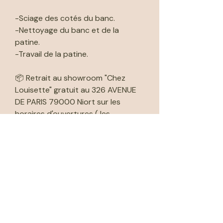
-Sciage des cotés du banc.
-Nettoyage du banc et de la
patine.
-Travail de la patine.
📦 Retrait au showroom "Chez
Louisette" gratuit au 326 AVENUE
DE PARIS 79000 Niort sur les
horaires d'ouvertures ( les
vendredis, samedis & lundis 10-
18h30) Merci de nous indiquer la
date et l'heure du retrait et de
vous organiser concernant la
manutention.
🚚Livraison possible dans les 60km
avec supplément.