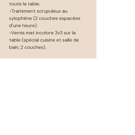
toute la table.
-Traitement scrupuleux au
xylophène (2 couches espacées
d'une heure).
-Vernis mat incolore 3v3 sur la
table (spécial cuisine et salle de
bain, 2 couches).
🚚 Livraison possible par moi même
dans les 50kms de l'atelier (voir
prix dans "méthodes de livraison").
🚚 Livraison possible par Cocolis
(Livraison collaborative) ou par
mon transporteur (me contacter
pour infos prix).
📦 Retrait en atelier gratuit
Méthodes de livraison