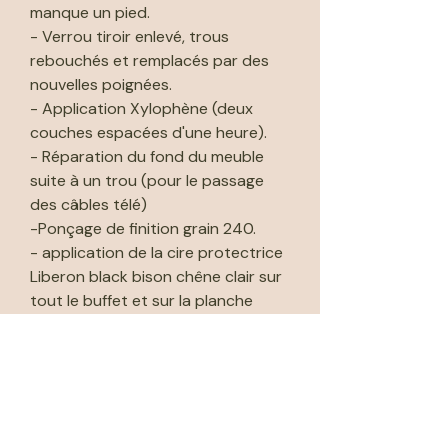
manque un pied.
- Verrou tiroir enlevé, trous
rebouchés et remplacés par des
nouvelles poignées.
- Application Xylophène (deux
couches espacées d'une heure).
- Réparation du fond du meuble
suite à un trou (pour le passage
des câbles télé)
-Ponçage de finition grain 240.
- application de la cire protectrice
Liberon black bison chêne clair sur
tout le buffet et sur la planche
intérieur.
🚚 Livraison par moi-même dans un
rayon de 50 km de l'atelier. Voir info
prix dans "méthodes de livraison".
🚚 Livraison possible par Cocolis