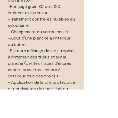
d'un grattoir.
-Ponçage grain 80 puis 120
intérieur et extérieur.
-Traitement contre les nuisibles au
xylophène.
- Changement du verrou cassé
-Ajout d'une planche à l'intérieur
du buffet.
-Peinture mélange de vert tropical
à l’intérieur des tiroirs et sur la
planche (petites traces d’encres
encore présentes encore à
l’intérieur d’un des tiroirs )
- Application de la cire protectrice
et nourissante de chez Libéron.
-remplacement d’une charnière.
🚚 Livraison possible par moi même
dans les 50kms de l'atelier (voir