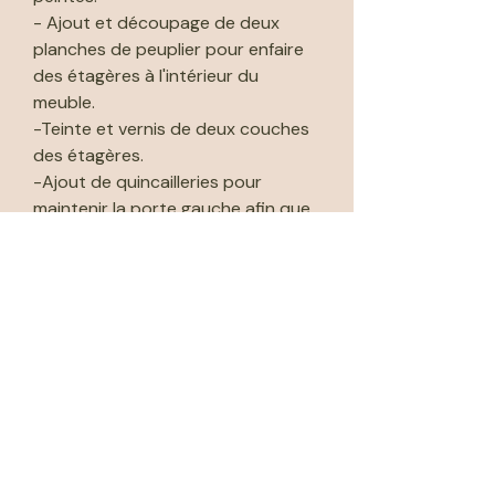
- Ajout et découpage de deux
planches de peuplier pour enfaire
des étagères à l'intérieur du
meuble.
-Teinte et vernis de deux couches
des étagères.
-Ajout de quincailleries pour
maintenir la porte gauche afin que
le verrou soit efficace.
📦 Retrait au showroom "Chez
Louisette" gratuit au 326 AVENUE
DE PARIS 79000 Niort sur les
horaires d'ouvertures (lundi et
vendredi de 12h00 à 18h30 et le
samedi de 10h00 à 18h30). Merci
de nous indiquer la date et l'heure
du retrait et de vous organiser