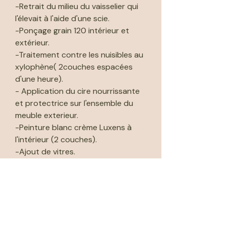
-Retrait du milieu du vaisselier qui
l'élevait à l'aide d'une scie.
-Ponçage grain 120 intérieur et
extérieur.
-Traitement contre les nuisibles au
xylophène( 2couches espacées
d'une heure).
- Application du cire nourrissante
et protectrice sur l'ensemble du
meuble exterieur.
-Peinture blanc crème Luxens à
l'intérieur (2 couches).
-Ajout de vitres.
🚚 Livraison possible par moi même
dans les 50kms de l'atelier (voir
prix dans "méthodes de livraison").
🚚 Livraison possible par Cocolis