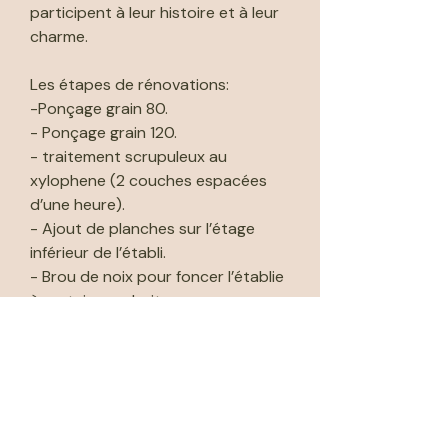
participent à leur histoire et à leur
charme.
Les étapes de rénovations:
-Ponçage grain 80.
- Ponçage grain 120.
- traitement scrupuleux au
xylophene (2 couches espacées
d’une heure).
- Ajout de planches sur l’étage
inférieur de l’établi.
- Brou de noix pour foncer l’établie
à certains endroits.
🚚 Livraison par moi même dans les
60 km de l'atelier.
🚚 Livraison par Cocolis ou
transporteur (voir détails de
livraison dans "Méthodes de