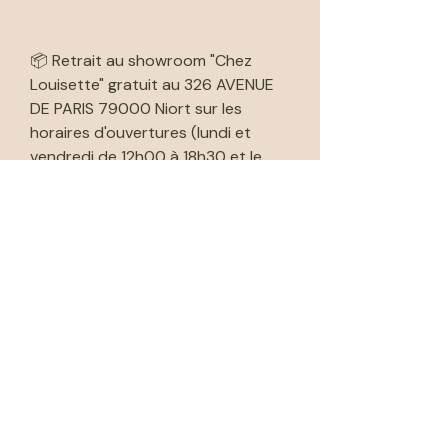
📦 Retrait au showroom "Chez
Louisette" gratuit au 326 AVENUE
DE PARIS 79000 Niort sur les
horaires d'ouvertures (lundi et
vendredi de 12h00 à 18h30 et le
samedi de 10h00 à 18h30). Merci
de nous indiquer la date et l'heure
du retrait et de vous organiser
concernant la manutention.
🚚Livraison possible dans les 60km
avec supplément.
Méthodes de livraison
INFOS