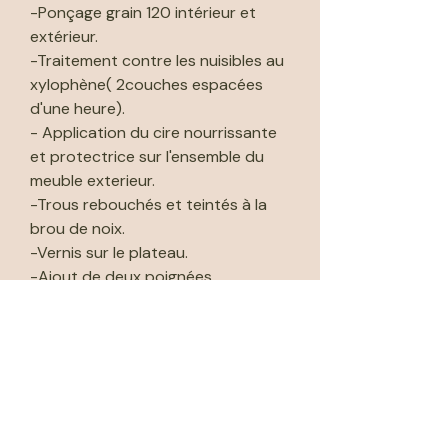
-Ponçage grain 120 intérieur et
extérieur.
-Traitement contre les nuisibles au
xylophène( 2couches espacées
d'une heure).
- Application du cire nourrissante
et protectrice sur l'ensemble du
meuble exterieur.
-Trous rebouchés et teintés à la
brou de noix.
-Vernis sur le plateau.
-Ajout de deux poignées.
🚚 Livraison possible par moi même
dans les 50kms de l'atelier (voir
prix dans "méthodes de livraison").
🚚 Livraison possible par Cocolis
(Livraison collaborative) ou par
mon transporteur (me contacter